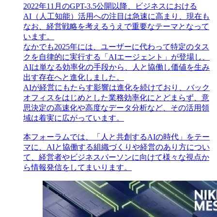
2022年11月のGPT-3.5公開以降、ビジネスにおける
AI（人工知能）活用への注目は急速に高まり、現在も
なお、経営戦略を考えるうえで重要なテーマとなって
います。
なかでも2025年には、ユーザーに代わって特定のタス
クを自律的に実行する「AIエージェント」が登場し、
AIは単なる効率化の手段から、人と協働し価値を生み
出す存在へと進化しました。
AIが経営にもたらす影響は進化を続けており、バック
オフィスをはじめとした業務効率化にとどまらず、意
思決定の高速化や高度なデータ分析など、その活用領
域は着実に広がっています。
本フォーラムでは、「人と共創するAIの時代」をテー
マに、AIと協働する組織づくりや経営のあり方につい
て、経営者やビジネスパーソンに向けて様々な視点か
ら情報発信をしてまいります。