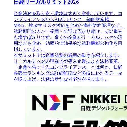
日経リーガルサミット2026
企業法務を取り巻く環境は大きく変化しています。コ
ンプライアンスからAIガバナンス、知的財産権、
M&A、地政学リスク対応を含めた海外契約管理など、
法務部門のカバー範囲・分野は広がり続け、その重み
も増すばかりです。多くの企業がリーガルテックの活
用なども含め、効率的で効果的な法務機能の強化を目
指しています。
本サミットでは企業法務の最新の動きを紹介します。
リーガルテックの現在地や導入企業による法務変革、
「企業を強くするコンプライアンス」とは何か、日経
弁護士ランキングの詳細解説など多岐にわたるテーマ
を取り上げ、法務の新たな可能性を探ります。