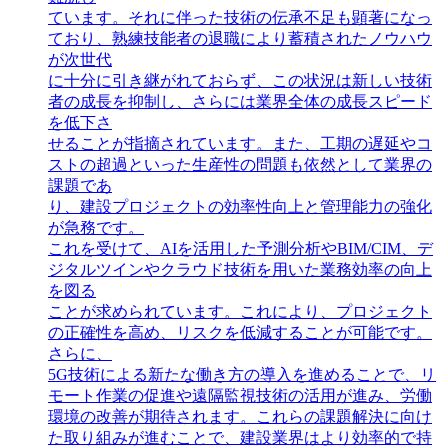
ています。それに伴った技術の伝承不足も顕著になっ
ており、熟練技能者の退職により蓄積されたノウハウ
が次世代
に十分に引き継がれておらず、この状況は新しい技術
者の成長を抑制し、さらには業界全体の成長スピード
を低下さ
せることが指摘されています。また、工期の遅延やコ
ストの超過といった生産性の問題も依然として業界の
課題であ
り、建設プロジェクトの効率性向上と管理能力の強化
が急務です。
これを受けて、AIを活用した予測分析やBIM/CIM、デ
ジタルツインやクラウド技術を用いた業務効率の向上
を図る
ことが求められています。これにより、プロジェクト
の正確性を高め、リスクを低減することが可能です。
さらに、
5G技術による新たな働き方の導入を進めることで、リ
モート作業の促進や遠隔監視技術の活用が進み、労働
環境の改善が期待されます。これらの課題解決に向け
た取り組みが進むことで、建設業界はより効率的で持