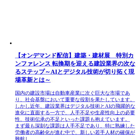
【オンデマンド配信】建築・建材展 特別カ
ンファレンス 転換期を迎える建設業界の次な
るステップ～AIとデジタル技術が切り拓く現
場革新とは～
国内の建設市場は自動車産業に次ぐ巨大な市場であ
り、社会基盤において重要な役割を果たしています。
しかし近年、建設業界はデジタル技術とAIの飛躍的な
進化に直面する一方で、人手不足や生産性向上の必要
性、技術伝承の不足といった課題も抱えています。
まず最も深刻な課題は人手不足であり、特に熟練した
労働者の高齢化が進む中で、新しい若手人材の確保が
難航し