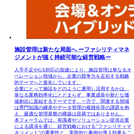
施設管理は新たな局面へ ーファシリティマネ
ジメントが描く持続可能な経営戦略ー
人手不足やGX対応の加速により、施設管理は単なるオ
ペレーション領域から、企業の競争力を左右する戦略
的テーマへと進化しています。
企業にとって施設をどのように運用し活用するかは、
単なる業務効率化にとどまらず、事業成長や新たな価
値創出に直結するテーマです。一方で、関連する領域
は専門知識の継承やデータ管理の複雑化等の課題を抱
え、最適な管理基盤の構築は容易ではありません。
本フォーラムでは、有識者やソリューション提供企業
による講演を通じ、経営戦略における"ファシリティマ
ネジメント"の重要性と、実践的な事例や導入効果をご