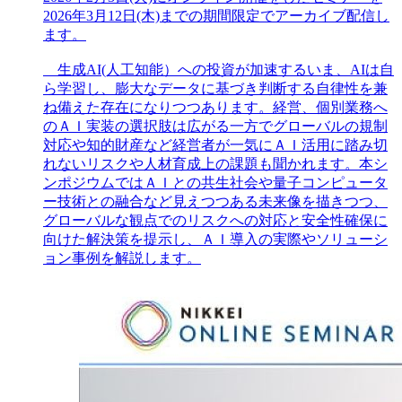
2026年3月12日(木)までの期間限定でアーカイブ配信し
ます。
生成AI(人工知能）への投資が加速するいま、AIは自
ら学習し、膨大なデータに基づき判断する自律性を兼
ね備えた存在になりつつあります。経営、個別業務へ
のＡＩ実装の選択肢は広がる一方でグローバルの規制
対応や知的財産など経営者が一気にＡＩ活用に踏み切
れないリスクや人材育成上の課題も聞かれます。本シ
ンポジウムではＡＩとの共生社会や量子コンピュータ
ー技術との融合など見えつつある未来像を描きつつ、
グローバルな観点でのリスクへの対応と安全性確保に
向けた解決策を提示し、ＡＩ導入の実際やソリューシ
ョン事例を解説します。