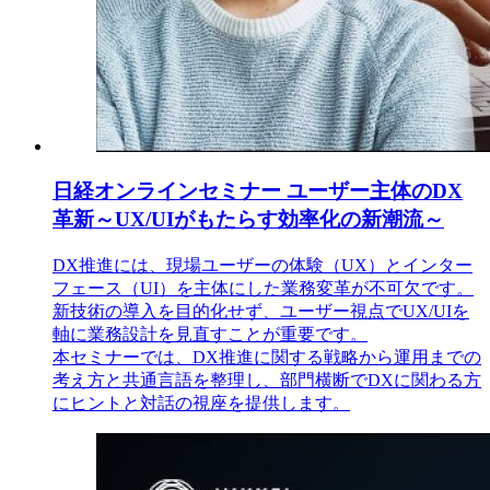
日経オンラインセミナー ユーザー主体のDX
革新～UX/UIがもたらす効率化の新潮流～
DX推進には、現場ユーザーの体験（UX）とインター
フェース（UI）を主体にした業務変革が不可欠です。
新技術の導入を目的化せず、ユーザー視点でUX/UIを
軸に業務設計を見直すことが重要です。
本セミナーでは、DX推進に関する戦略から運用までの
考え方と共通言語を整理し、部門横断でDXに関わる方
にヒントと対話の視座を提供します。