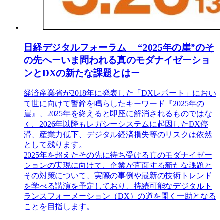
日経デジタルフォーラム “2025年の崖”のそ
の先へーいま問われる真のモダナイゼーショ
ンとDXの新たな課題とはー
経済産業省が2018年に発表した「DXレポート」におい
て世に向けて警鐘を鳴らしたキーワード『2025年の
崖』、2025年を終えると即座に解消されるものではな
く、2026年以降もレガシーシステムに起因したDX停
滞、産業力低下、デジタル経済損失等のリスクは依然
として残ります。
2025年を超えたその先に待ち受ける真のモダナイゼー
ションの実現に向けて、企業が直面する新たな課題と
その対策について、実際の事例や最新の技術トレンド
を学べる講演を予定しており、持続可能なデジタルト
ランスフォーメーション（DX）の道を開く一助となる
ことを目指します。