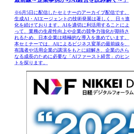
※6月5日に配信したセミナーのアーカイブ配信です。
生成AI・AIエージェントの技術発展は著しく、日々進
化を続けております。AIを適切に利活用することによ
って、業務の生産性向上や企業の競争力強化が期待さ
れるため、日本企業は積極的な導入を進めています。
本セミナーでは、AIによるビジネス変革の最前線を、
有識者や活用企業の講演をもとに紐解き、企業のさら
なる成長のために必要な「AIファースト経営」のヒン
トを探ります。