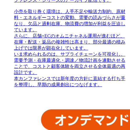
ファレンス・シリーズのアーカイブ配信です。
小売を取り巻く環境は、人手不足や輸送力制約、原材
料・エネルギーコストの変動、需要の読みづらさが重
なり、欠品と過剰在庫、物流費の増加が利益を圧迫し
ています。
さらに、店舗×ECのオムニチャネル運用が進むほど、
在庫・配送・返品の複雑性は高まり、部分最適の積み
上げでは限界が顕在化しています。
いま求められるのは、サプライチェーンを可視化し、
需要予測・在庫最適化・調達／物流計画を連動させる
ことで、コストと顧客体験を両立させる全体最適の再
設計です。
本カンファレンスでは新年度の方針に直結する打ち手
を整理し、早期の成果創出につなげます。