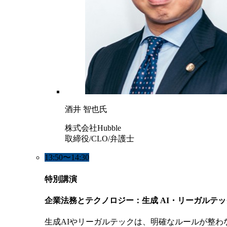
酒井 智也氏
株式会社Hubble
取締役/CLO/弁護士
13:50〜14:30
特別講演
企業法務とテクノロジー：生成 AI・リーガルテ
生成AIやリーガルテックは、明確なルールが整わ