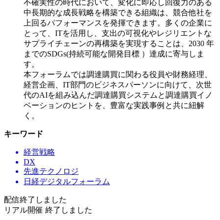
不確実性の時代において、変化に即応し回復力のある
中長期的な成長戦略を構築できる組織は、競合他社を
上回るパフォーマンスを発揮できます。多くの企業に
とって、ITを活用し、支出の可視化やレジリエントな
サプライチェーンの再構築を実現することは、2030 年
までのSDGs(持続可能な開発目標 ）達成に寄与しま
す。
本フォーラムでは調達購買に関わる役員や財務経理、
経営企画、IT部門のビジネスパーソンに向けて、次世
代のAIを組み込んだ調達購買システムと調達購買イノ
ベーションのヒントを、豊富な実践事例と共に紐解
く。
キーワード
経営戦略
DX
先進テクノロジ
日経デジタルフォーラム
配信終了しました
リアル開催 終了しました