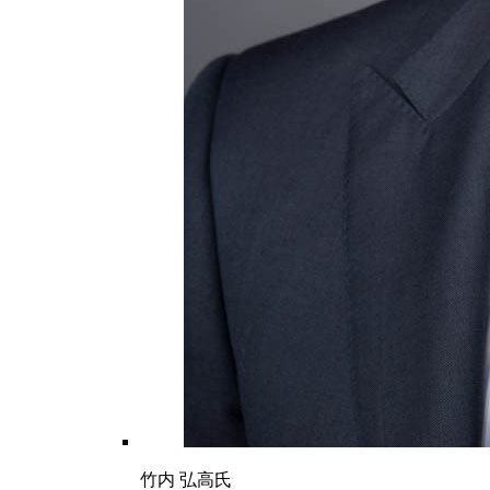
竹内 弘高氏