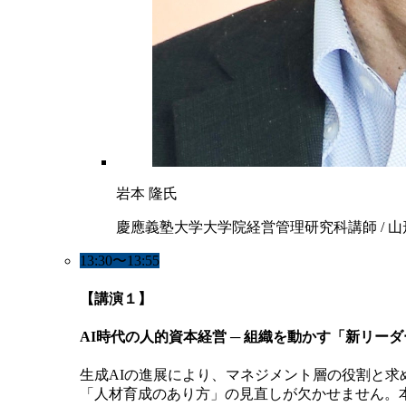
岩本 隆氏
慶應義塾大学大学院経営管理研究科講師 / 
13:30〜13:55
【講演１】
AI時代の人的資本経営 ─ 組織を動かす「新リー
生成AIの進展により、マネジメント層の役割と求
「人材育成のあり方」の見直しが欠かせません。