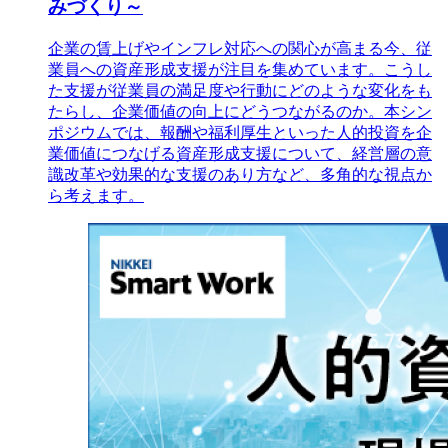
みづくり～
企業の賃上げやインフレ対応への関心が高まる今、従
業員への資産形成支援が注目を集めています。こうし
た支援が従業員の満足度や行動にどのような変化をも
たらし、企業価値の向上にどうつながるのか。本シン
ポジウムでは、報酬や福利厚生といった人的投資を企
業価値につなげる資産形成支援について、経営層の意
識改革や効果的な支援のあり方など、多角的な視点か
ら考えます。