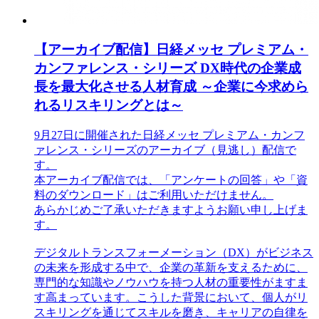
【アーカイブ配信】日経メッセ プレミアム・
カンファレンス・シリーズ DX時代の企業成
長を最大化させる人材育成 ～企業に今求めら
れるリスキリングとは～
9月27日に開催された日経メッセ プレミアム・カンフ
ァレンス・シリーズのアーカイブ（見逃し）配信で
す。
本アーカイブ配信では、「アンケートの回答」や「資
料のダウンロード」はご利用いただけません。
あらかじめご了承いただきますようお願い申し上げま
す。
デジタルトランスフォーメーション（DX）がビジネス
の未来を形成する中で、企業の革新を支えるために、
専門的な知識やノウハウを持つ人材の重要性がますま
す高まっています。こうした背景において、個人がリ
スキリングを通じてスキルを磨き、キャリアの自律を