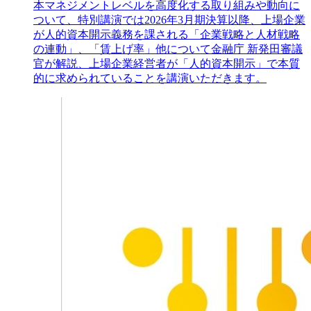
本マネジメントレベルを高度化する取り組みや動向に
ついて、特別講演では2026年3月期決算以降、上場企業
が人的資本開示義務を課される「企業戦略と人材戦略
の連動」、「賃上げ率」他について金融庁 新発田審議
官が解説、上場企業経営者が「人的資本開示」で本質
的に求められていることを講演いただきます。