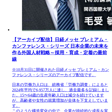
【アーカイブ配信】日経メッセ プレミアム・
カンファレンス・シリーズ 日本企業の未来を
作る外国人材戦略～採用・育成・定着の最前
線
※10月31日に開催された日経メッセ プレミアム・カン
ファレンス・シリーズのアーカイブ配信です。
日本の労働力人口は、総務省「労働力調査」によると
2024年平均で6,957万人に達し、過去最多を記録しまし
た。15〜64歳の生産年齢人口は減少を続けています
が、高齢者や女性の就業増加が全体を下支えしていま
す。
このような構造変化の中で、企業が持続的な成長を実