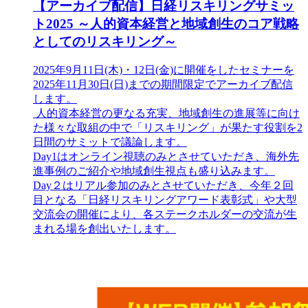
【アーカイブ配信】日経リスキリングサミッ
ト2025 ～人的資本経営と地域創生のコア戦略
としてのリスキリング～
2025年9月11日(木)・12日(金)に開催をしたセミナーを
2025年11月30日(日)までの期間限定でアーカイブ配信
します。
人的資本経営の更なる充実、地域創生の進展等に向け
た様々な取組の中で「リスキリング」が果たす役割を2
日間のサミットで議論します。
Day1はオンライン視聴のみとさせていただき、海外先
進事例のご紹介や地域創生視点も盛り込みます。
Day２はリアル参加のみとさせていただき、今年２回
目となる「日経リスキリングアワード表彰式」や大型
交流会の開催により、各ステークホルダーの交流が生
まれる場を創出いたします。