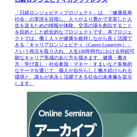
「日経ロンジェビティプロジェクト」は、「健康長寿
社会」の実現を目指し、人々がより豊かで充実した人
生を送るための情報や体験、交流の場を創出すること
を目的とした総合的なプロジェクトです。本プロジェ
クトでは、働く人々が健康を維持しながら長く活躍で
きる「キャリアロンジェビティ（Career Longevity）」
という視点を取り入れ、人生100年時代における持続可
能なキャリア形成のあり方を描きます。健康・働き
方・学び直し・社会参加・マネー・すまいなど多角的
なテーマを通じて、個人が自分らしく働き続けられる
環境と、誰もが末永く活躍できる社会の未来像を提示
します。