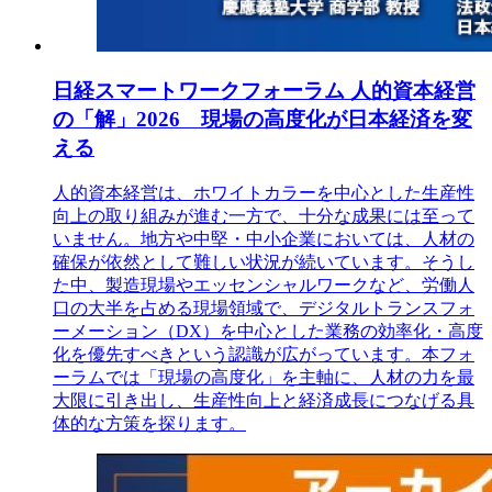
日経スマートワークフォーラム 人的資本経営
の「解」2026 現場の高度化が日本経済を変
える
人的資本経営は、ホワイトカラーを中心とした生産性
向上の取り組みが進む一方で、十分な成果には至って
いません。地方や中堅・中小企業においては、人材の
確保が依然として難しい状況が続いています。そうし
た中、製造現場やエッセンシャルワークなど、労働人
口の大半を占める現場領域で、デジタルトランスフォ
ーメーション（DX）を中心とした業務の効率化・高度
化を優先すべきという認識が広がっています。本フォ
ーラムでは「現場の高度化」を主軸に、人材の力を最
大限に引き出し、生産性向上と経済成長につなげる具
体的な方策を探ります。