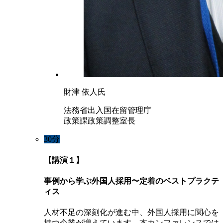
財津 依人氏
法務省出入国在留管理庁
政策課政策調整室長
30分
【講演１】
事例から学ぶ外国人採用〜定着のベストプラクテ
ィス
人材不足の深刻化が進む中、外国人採用に関心を
持つ企業が増えています。本カンファレンスでは