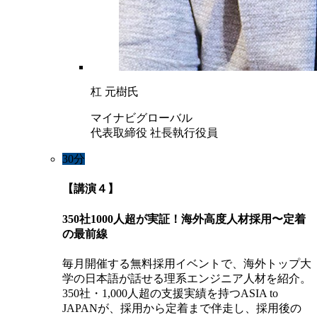
杠 元樹氏
マイナビグローバル
代表取締役 社長執行役員
30分
【講演４】
350社1000人超が実証！海外高度人材採用〜定着
の最前線
毎月開催する無料採用イベントで、海外トップ大
学の日本語が話せる理系エンジニア人材を紹介。
350社・1,000人超の支援実績を持つASIA to
JAPANが、採用から定着まで伴走し、採用後の