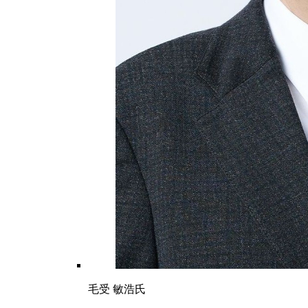
毛受 敏浩氏