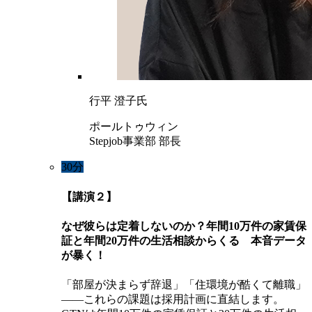
行平 澄子氏
ポールトゥウィン
Stepjob事業部 部長
30分
【講演２】
なぜ彼らは定着しないのか？年間10万件の家賃保
証と年間20万件の生活相談からくる 本音データ
が暴く！
「部屋が決まらず辞退」「住環境が酷くて離職」
――これらの課題は採用計画に直結します。