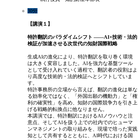
30分
【講演１】
特許翻訳のパラダイムシフト ――AI×技術・法的
検証が加速させる次世代の知財国際戦略
生成AIの進化により、特許翻訳を取り巻く環境
は大きく変容しました。AIを強力な基盤ツール
として受け入れていく過程で、翻訳者の役割はよ
り高度な技術的・法的検証へとシフトしていま
す。
特許事務所の立場から言えば、翻訳の進化は単な
る効率化ではなく、「外国出願の機動力」と「権
利の確実性」を高め、知財の国際競争力を引き上
げる戦略的転換点に他なりません。
本講演では、特許翻訳におけるAIノウハウと注
意点、そしてAIを扱う上での社内でのヒューマ
ンマネジメントの取り組みを、現場で培った実践
知として共有するとともに、AI時代における国