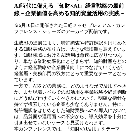
AI時代に備える「知財×AI」経営戦略の最前
線～企業価値を高める知的資産活用の実践～
※6月10日に開催された日経メッセ プレミアム・カン
ファレンス・シリーズのアーカイブ配信です。
生成AIの進展により、特許調査や特許翻訳をはじめと
する知財実務の在り方は、大きな転換期を迎えていま
す。知財領域におけるAI活用は急速に広がりつつあ
り、単なる業務効率化にとどまらず、知的財産をどの
ように経営戦略や企業価値向上につなげていくかが、
経営層・実務部門の双方にとって重要なテーマとなっ
ています。
一方で、AIをどの業務に、どのような形で活用すべき
か、また現場レベルでのAI活用を事業戦略や経営判断
にどう結び付けていくべきかについて、明確な指針を
持てず模索している企業も少なくありません。特に、
特許翻訳をはじめとした知財実務へのAI導入において
は、品質面や運用面への不安から、導入効果を十分に
引き出せていないケースも見受けられます。
本カンファレンスでは、「知財×AI活用」をテーマ