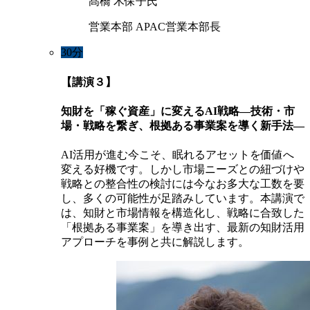
髙橋 木保子氏
営業本部 APAC営業本部長
30分
【講演３】
知財を「稼ぐ資産」に変えるAI戦略―技術・市
場・戦略を繋ぎ、根拠ある事業案を導く新手法―
AI活用が進む今こそ、眠れるアセットを価値へ
変える好機です。しかし市場ニーズとの紐づけや
戦略との整合性の検討には今なお多大な工数を要
し、多くの可能性が足踏みしています。本講演で
は、知財と市場情報を構造化し、戦略に合致した
「根拠ある事業案」を導き出す、最新の知財活用
アプローチを事例と共に解説します。