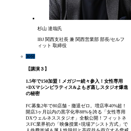
杉山 達哉氏
IBJ 関西支社長 兼 関西営業部 部長/セルフ
ィット 取締役
30分
【講演３】
1.5年で150加盟！メガジー続々参入！女性専用
×DXマシンピラティス&よもぎ蒸しスタジオ爆進
の秘密
FC募集2年で80店舗・撤退ゼロ。増店率40%超！
開店3ヶ月以内の黒字化率88%を誇る「女性専用
DXウェルネススタジオ」全貌公開！フィットネ
スFC業界初の「映像授業+現場アシスト方式」で
人件費半減＆属人性脱却と高収益を両立する脅威